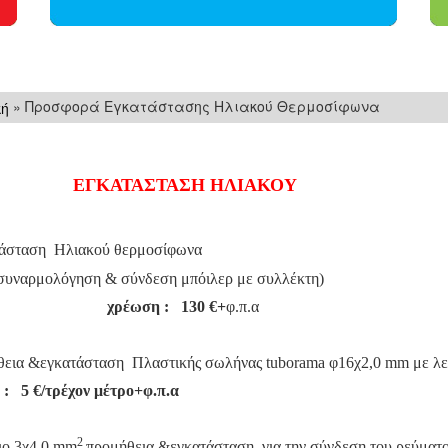
» Προσφορά Εγκατάστασης Ηλιακού Θερμοσίφωνα
κή
ΕΓΚΑΤΑΣΤΑΣΗ ΗΛΙΑΚΟΥ
άσταση Ηλιακού θερμοσίφωνα
ρμολόγηση & σύνδεση μπόιλερ με συλλέκτη)
χρέωση
:
130
€+
φ.π.α
εια &εγκατάσταση Πλαστικής σωλήνας
tuborama
φ16χ2,0
mm
με λ
 : 5
€/
τρέχον μέτρο+φ.π.α
2
ο 3χ4,0
mm
προμήθεια &εγκατάσταση για την σύνδεση του ρεύματο