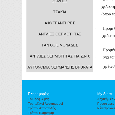
ΣΟΜΠΕΣ
χρέωση
ΤΖΑΚΙΑ
(όπου το
ΑΦΥΓΡΑΝΤΗΡΕΣ
·
Προμήθ
ΑΝΤΛΙΕΣ ΘΕΡΜΟΤΗΤΑΣ
χρέωση
FAN COIL ΜΟΝΑΔΕΣ
·
Προμήθ
ΑΝΤΛΙΕΣ ΘΕΡΜΟΤΗΤΑΣ ΓΙΑ Ζ.Ν.Χ
·
(για τα
χρέωσ
ΑΥΤΟΝΟΜΙΑ ΘΕΡΜΑΝΣΗΣ BRUNATA
Πληροφορίες
Μy Store
Tο Προφιλ μας
Aρχική Σελί
Τραπεζικοί Λογαριασμοί
Προσφορές
Τρόποι Αποστολής
Νέα Προιόν
Τρόποι Πληρωμής