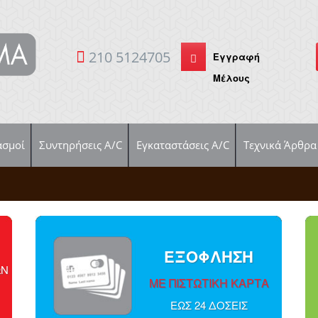
210 5124705
Εγγραφή
Μέλους
ασμοί
Συντηρήσεις A/C
Εγκαταστάσεις A/C
Τεχνικά Άρθρα
ΕΞΟΦΛΗΣΗ
ΩΝ
ΜΕ ΠΙΣΤΩΤΙΚΗ ΚΑΡΤΑ
ΕΩΣ 24 ΔΟΣΕΙΣ