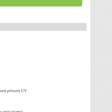
ευκή μόνωση
UV
ς στον ηλιακό