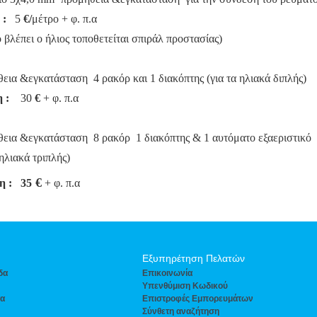
 :
5
€/
μέτρο + φ. π.α
 βλέπει ο ήλιος τοποθετείται σπιράλ προστασίας)
εια &εγκατάσταση 4 ρακόρ και 1 διακόπτης (για τα ηλιακά διπλής)
 :
30
€
+ φ. π.α
εια &εγκατάσταση 8 ρακόρ 1 διακόπτης & 1 αυτόματο εξαεριστικό
 ηλιακά τριπλής)
€
η :
35
+ φ. π.α
Εξυπηρέτηση Πελατών
δα
Eπικοινωνία
Yπενθύμιση Κωδικού
τα
Επιστροφές Εμπορευμάτων
Σύνθετη αναζήτηση