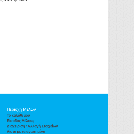
Περιοχή Mελών
To καλάθι μου
Eίσοδος Μέλους
Διαχείριση / Aλλαγή Στοιχείων
Λίστα με τα αγαπημένα